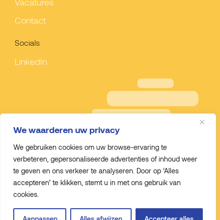
Vacatures
Contact
Socials
LinkedIn
We waarderen uw privacy
We gebruiken cookies om uw browse-ervaring te
verbeteren, gepersonaliseerde advertenties of inhoud weer
te geven en ons verkeer te analyseren. Door op ‘Alles
accepteren’ te klikken, stemt u in met ons gebruik van
cookies.
Privacy policy
© Gelderveste
Aanpassen
Alles afwijzen
Accepteer alles