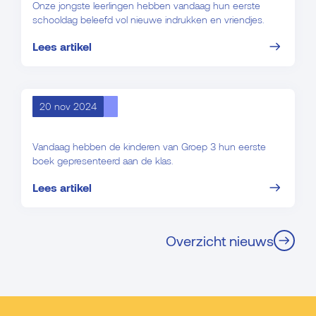
Onze jongste leerlingen hebben vandaag hun eerste
schooldag beleefd vol nieuwe indrukken en vriendjes.
Lees artikel
20 nov 2024
Lezen is leuk!
Vandaag hebben de kinderen van Groep 3 hun eerste
boek gepresenteerd aan de klas.
Lees artikel
Overzicht nieuws