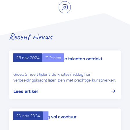
Recent nieuws
25 nov 2024
'T Prisma
Knutselmiddag: creatieve talenten ontdekt
Groep 2 heeft tijdens de knutselmiddag hun
verbeeldingskracht laten zien met prachtige kunstwerken.
Lees artikel
20 nov 2024
Eerste schooldag vol avontuur