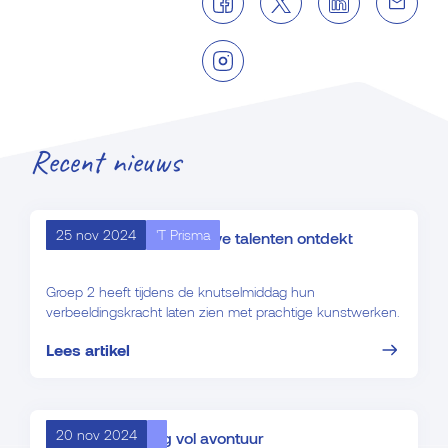
Recent nieuws
25 nov 2024
'T Prisma
Knutselmiddag: creatieve talenten ontdekt
Groep 2 heeft tijdens de knutselmiddag hun
verbeeldingskracht laten zien met prachtige kunstwerken.
Lees artikel
20 nov 2024
Eerste schooldag vol avontuur